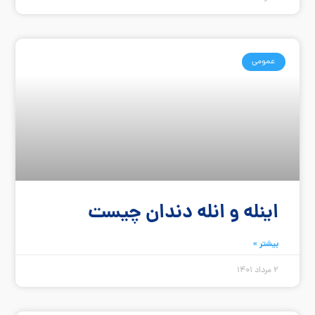
عمومی
اینله و انله دندان چیست
بیشتر »
2 مرداد 1401