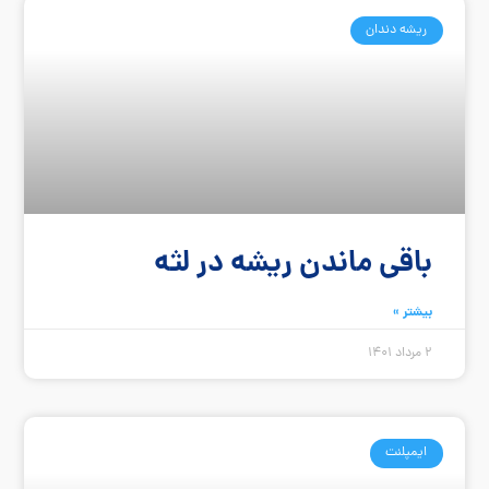
ریشه دندان
باقی ماندن ریشه در لثه
بیشتر »
2 مرداد 1401
ایمپلنت