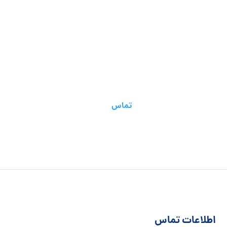
تماس برای مشاوره رایگان!
02144444937
تماس
اطلاعات تماس