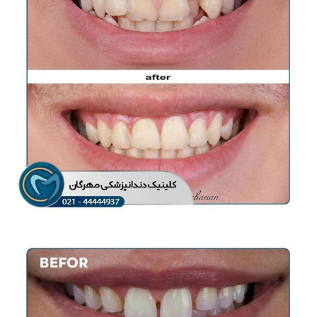
درمان ارتودنسی ثابت به
همراه جراحی
ارتودنسی
جراحی دندان
عقل