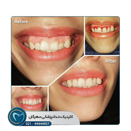
اصلاح لبخند لثه ایی و
لیفت لثه
عمومی