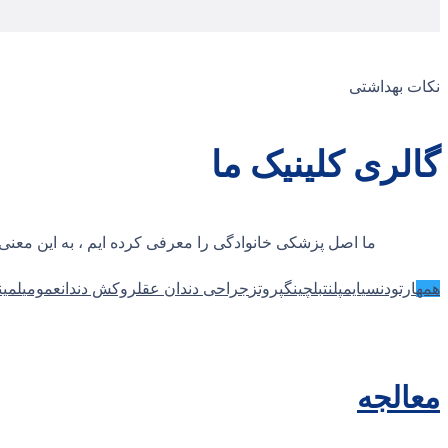
نکات بهداشتی
گالری کلینیک ما
ما اصل پزشکی خانوادگی را معرفی کرده ایم ، به این معن
همه
ارتودنسی
ایمپلنت
بلچینگ
پروتز
جراحی دندان عقل
روکش دندان
عمومی
لمین
معالجه