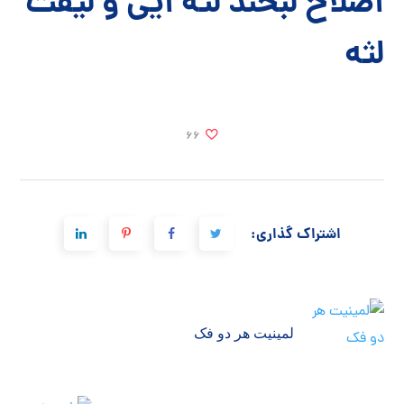
اصلاح لبخند لثه ایی و لیفت
لثه
66
اشتراک گذاری:
لمینیت هر دو فک